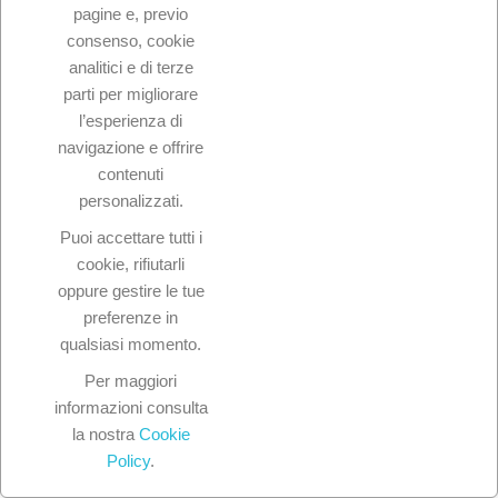
pagine e, previo
search
consenso, cookie
analitici e di terze
parti per migliorare
l’esperienza di
navigazione e offrire
contenuti
personalizzati.

Prodotti
Puoi accettare tutti i
cookie, rifiutarli

La nostra azienda
oppure gestire le tue
preferenze in

Il tuo account
qualsiasi momento.
Per maggiori
keyboard_arrow_down
Informazioni negozio
informazioni consulta
la nostra
Cookie
Policy
.