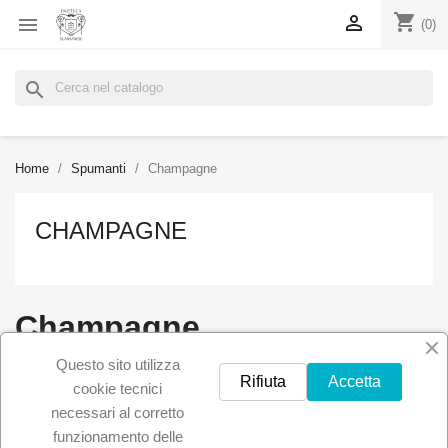
shopping_cart


(0)
search
Home
Spumanti
Champagne
CHAMPAGNE
Champagne
Questo sito utilizza
Rifiuta
Accetta
cookie tecnici
Non ci sono ancora prodotti disponibili
necessari al corretto
Resta in contatto! Altri prodotti verranno mostrati qui non
funzionamento delle
appena saranno stati aggiunti.