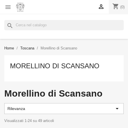
shopping_cart


(0)
search
Home
Toscana
Morellino di Scansano
MORELLINO DI SCANSANO
Morellino di Scansano

Rilevanza
Visualizzati 1-24 su 49 articoli