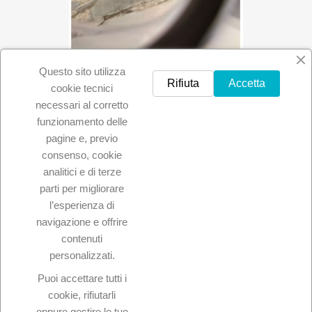
Col Di Bacche
Questo sito utilizza
Rifiuta
Accetta
14,20 €
cookie tecnici
necessari al corretto
funzionamento delle
pagine e, previo
Visualizzati 1-24 su 49 articoli
consenso, cookie
1

2
3
Successivo
analitici e di terze
parti per migliorare

Torna all'inizio
l’esperienza di
navigazione e offrire
contenuti
personalizzati.
Puoi accettare tutti i
cookie, rifiutarli

Prodotti
oppure gestire le tue