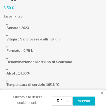
8,50 €
Tasse incluse
Annata : 2023
Vitigni : Sangiovese e altri vitigni
Formato : 0,75 L
Denominazione : Morellino di Scansano
Alcol : 14.00%
Temperatura di servizio 16/18 °C
Quantità
Questo sito utilizza
Rifiuta
Accetta

AGGIUNGI AL CARRELLO
cookie tecnici