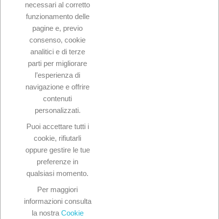
necessari al corretto
funzionamento delle
pagine e, previo
consenso, cookie
Dettagli del prodotto
analitici e di terze
In magazzino
75 Articoli
parti per migliorare
l’esperienza di
navigazione e offrire
contenuti
personalizzati.
Puoi accettare tutti i
cookie, rifiutarli

Prodotti
oppure gestire le tue
preferenze in

La nostra azienda
qualsiasi momento.
Per maggiori

Il tuo account
informazioni consulta
la nostra
Cookie
keyboard_arrow_down
Informazioni negozio