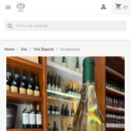
shopping_cart


(0)
search
Home
Vini
Vini Bianchi
Scantianum