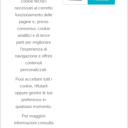
cookie tecnici
necessari al corretto
funzionamento delle
pagine e, previo
Dettagli del prodotto
consenso, cookie
Riferimento
Vermentino
analitici e di terze
In magazzino
85 Articoli
parti per migliorare
l’esperienza di
navigazione e offrire
contenuti
personalizzati.
Puoi accettare tutti i
cookie, rifiutarli

Prodotti
oppure gestire le tue
preferenze in

La nostra azienda
qualsiasi momento.
Per maggiori

Il tuo account
informazioni consulta